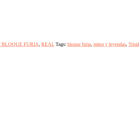
/ BLOQUE FURIA
,
REAL
Tags:
bloque furia
,
mitos y leyendas
,
Trist