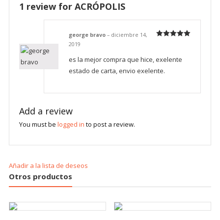
1 review for
ACRÓPOLIS
george bravo
–
diciembre 14,
Rated
5
out
2019
of 5
es la mejor compra que hice, exelente
estado de carta, envio exelente.
Add a review
You must be
logged in
to post a review.
Añadir a la lista de deseos
Otros productos