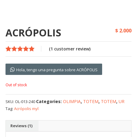
ACRÓPOLIS
$
2.000
(
1
customer review)
Rated
1
5.00
out of 5
based on
Hola, tengo una pregunta sobre ACRÓPOLIS
customer
rating
Out of stock
Categories:
OLIMPIA
,
TOTEM
,
TOTEM
,
UR
SKU:
OL-013-240
Tag:
Acrópolis myl
Reviews (1)