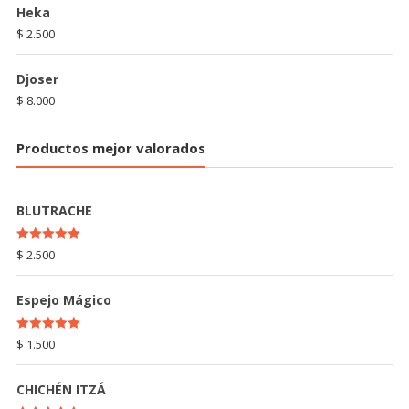
Heka
$
2.500
Djoser
$
8.000
Productos mejor valorados
BLUTRACHE
Rated
5.00
$
2.500
out of 5
Espejo Mágico
Rated
5.00
$
1.500
out of 5
CHICHÉN ITZÁ