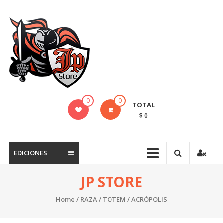
Saltar
contenido
JP
STORE
Venta
al
detalle
de
0
0
TOTAL
Cartas
$ 0
Mitos
y
Leyendas
EDICIONES
y
Productos
JP STORE
Pokemon
Home
/
RAZA
/
TOTEM
/ ACRÓPOLIS