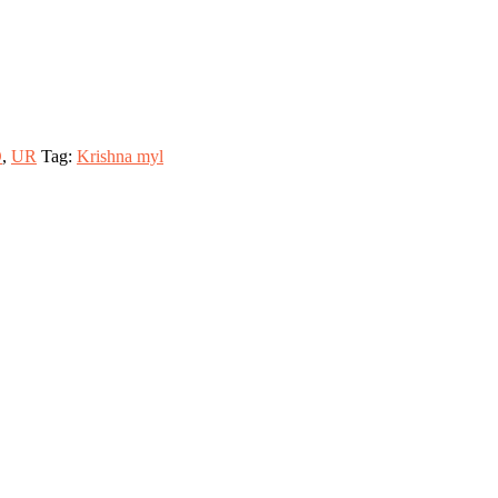
O
,
UR
Tag:
Krishna myl