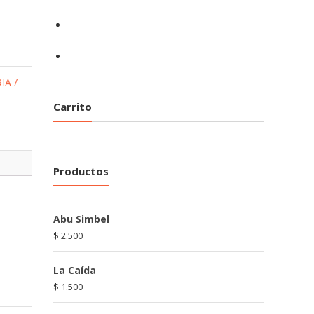
IA /
Carrito
Productos
Abu Simbel
$
2.500
La Caída
$
1.500