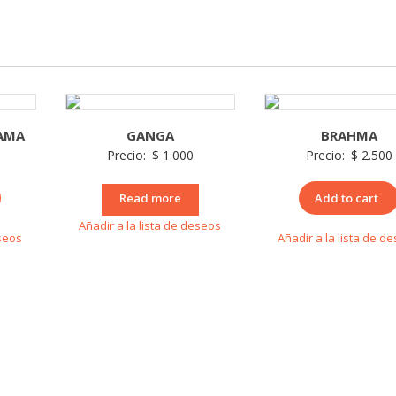
AMA
GANGA
BRAHMA
Precio:
$
1.000
Precio:
$
2.500
Read more
Add to cart
Añadir a la lista de deseos
eseos
Añadir a la lista de d