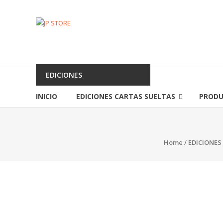
Saltar
contenido
JP
STORE
Venta
al
EDICIONES
detalle
de
INICIO
EDICIONES CARTAS SUELTAS
PRODU
Cartas
Mitos
y
Home
/
EDICIONES
Leyendas
y
Productos
Pokemon