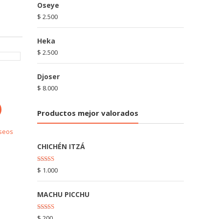
Oseye
$
2.500
Heka
$
2.500
Djoser
$
8.000
Productos mejor valorados
eseos
CHICHÉN ITZÁ
Rated
5.00
$
1.000
out of 5
MACHU PICCHU
Rated
5.00
$
200