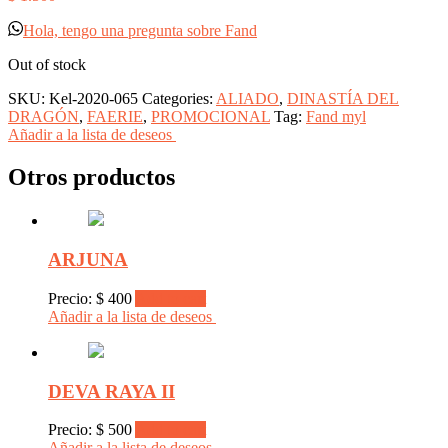
Hola, tengo una pregunta sobre Fand
Out of stock
SKU:
Kel-2020-065
Categories:
ALIADO
,
DINASTÍA DEL
DRAGÓN
,
FAERIE
,
PROMOCIONAL
Tag:
Fand myl
Añadir a la lista de deseos
Otros productos
ARJUNA
Precio:
$
400
Add to cart
Añadir a la lista de deseos
DEVA RAYA II
Precio:
$
500
Add to cart
Añadir a la lista de deseos