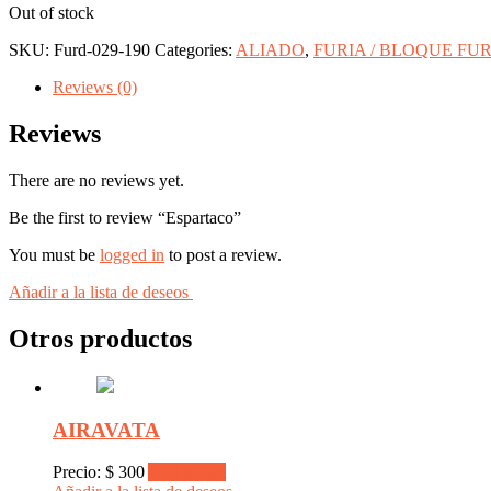
Out of stock
SKU:
Furd-029-190
Categories:
ALIADO
,
FURIA / BLOQUE FUR
Reviews (0)
Reviews
There are no reviews yet.
Be the first to review “Espartaco”
You must be
logged in
to post a review.
Añadir a la lista de deseos
Otros productos
AIRAVATA
Precio:
$
300
Add to cart