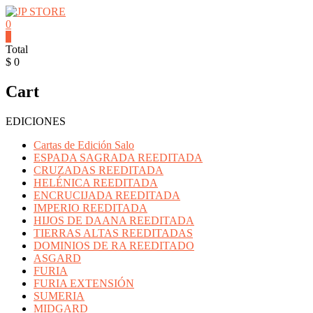
Saltar
contenido
0
0
JP
Total
STORE
$ 0
Venta
Cart
al
detalle
de
EDICIONES
Cartas
Mitos
Cartas de Edición Salo
y
ESPADA SAGRADA REEDITADA
Leyendas
CRUZADAS REEDITADA
y
HELÉNICA REEDITADA
Productos
ENCRUCIJADA REEDITADA
Pokemon
IMPERIO REEDITADA
HIJOS DE DAANA REEDITADA
TIERRAS ALTAS REEDITADAS
DOMINIOS DE RA REEDITADO
ASGARD
FURIA
FURIA EXTENSIÓN
SUMERIA
MIDGARD