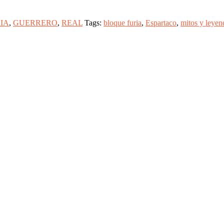
IA
,
GUERRERO
,
REAL
Tags:
bloque furia
,
Espartaco
,
mitos y leyen