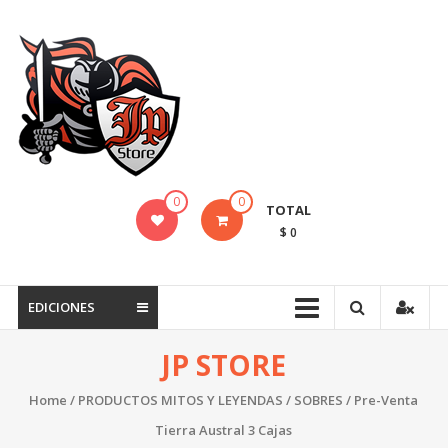
Saltar
contenido
JP
STORE
Venta
al
detalle
de
0
0
TOTAL
Cartas
$ 0
Mitos
y
Leyendas
EDICIONES
y
Productos
JP STORE
Pokemon
Home
/
PRODUCTOS MITOS Y LEYENDAS
/
SOBRES
/ Pre-Venta
Tierra Austral 3 Cajas