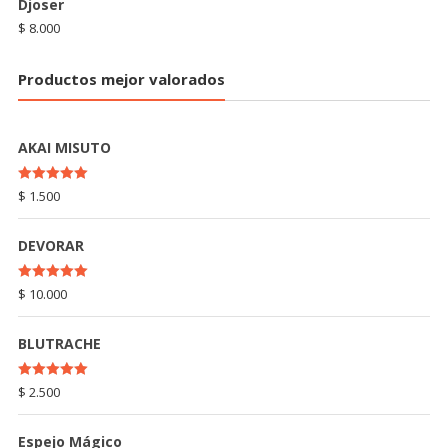
Djoser
$
8.000
Productos mejor valorados
AKAI MISUTO
Rated
5.00
$
1.500
out of 5
DEVORAR
Rated
5.00
$
10.000
out of 5
BLUTRACHE
Rated
5.00
$
2.500
out of 5
Espejo Mágico