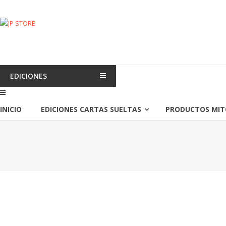
Saltar
contenido
JP
STORE
Venta
al
EDICIONES
detalle
de
INICIO
EDICIONES CARTAS SUELTAS
PRODUCTOS MIT
Cartas
Mitos
y
Leyendas
y
Productos
Pokemon