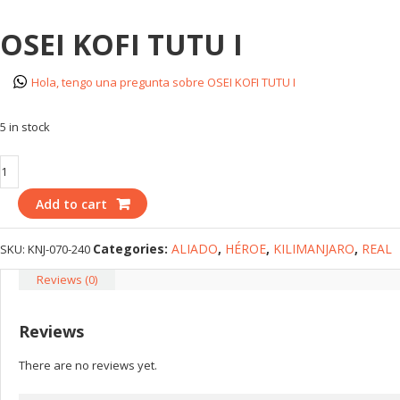
OSEI KOFI TUTU I
Hola, tengo una pregunta sobre OSEI KOFI TUTU I
5 in stock
OSEI
KOFI
Add to cart
TUTU
I
quantity
Categories:
ALIADO
,
HÉROE
,
KILIMANJARO
,
REAL
SKU:
KNJ-070-240
Reviews (0)
Reviews
There are no reviews yet.