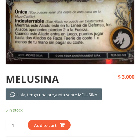
MELUSINA
$
3.000
Hola, tengo una pregunta sobre MELUSINA
5 in stock
MELUSINA
Add to cart
quantity