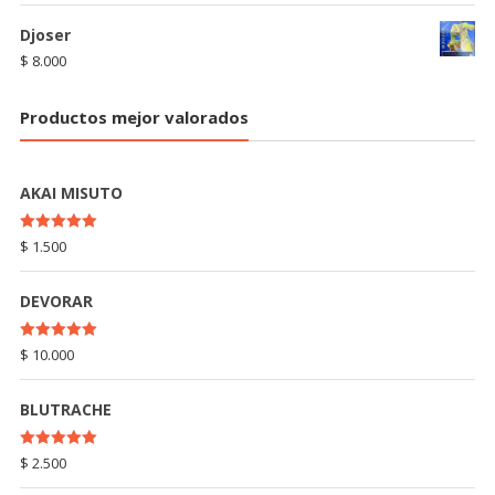
Djoser
$
8.000
Productos mejor valorados
AKAI MISUTO
Rated
5.00
$
1.500
out of 5
DEVORAR
Rated
5.00
$
10.000
out of 5
BLUTRACHE
Rated
5.00
$
2.500
out of 5