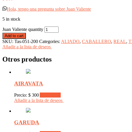
Hola, tengo una pregunta sobre Juan Valiente
5 in stock
Juan Valiente quantity
Add to cart
SKU:
Tas-051-200
Categories:
ALIADO
,
CABALLERO
,
REAL
,
T
Añadir a la lista de deseos
Otros productos
AIRAVATA
Precio:
$
300
Add to cart
Añadir a la lista de deseos
GARUDA