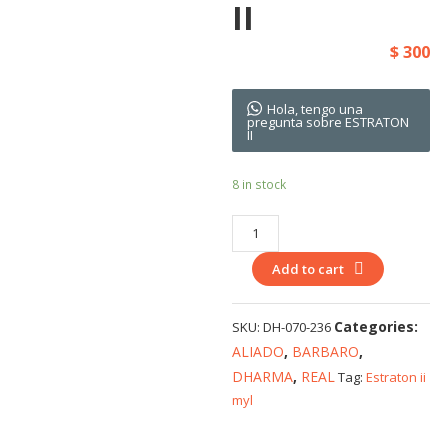
II
$
300
Hola, tengo una
pregunta sobre ESTRATON
II
8 in stock
ESTRATON
II
Add to cart
quantity
Categories:
SKU:
DH-070-236
ALIADO
,
BARBARO
,
DHARMA
,
REAL
Tag:
Estraton ii
myl