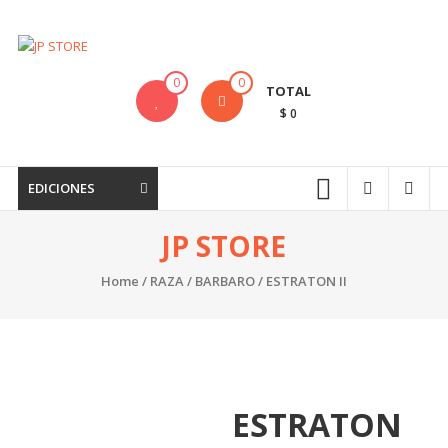
Saltar
contenido
JP
STORE
0
0
TOTAL
$ 0
Venta
al
detalle
EDICIONES
de
Cartas
JP STORE
Mitos
y
Home
/
RAZA
/
BARBARO
/ ESTRATON II
Leyendas
y
Productos
Pokemon
ESTRATON