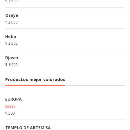
$
1.500
Oseye
$
2.500
Heka
$
2.500
Djoser
$
8.000
Productos mejor valorados
EUROPA
Rated
5.00
$
500
out of 5
TEMPLO DE ARTEMISA