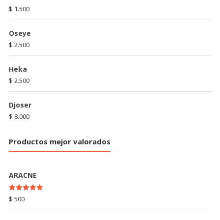
$
1.500
Oseye
$
2.500
Heka
$
2.500
Djoser
$
8.000
Productos mejor valorados
ARACNE
Rated
5.00
$
500
out of 5