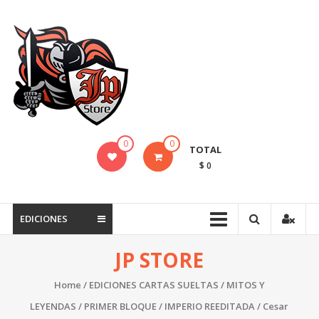
Saltar
contenido
JP
STORE
Venta
al
detalle
de
0
0
TOTAL
Cartas
$ 0
Mitos
y
Leyendas
EDICIONES
y
Productos
JP STORE
Pokemon
Home
/
EDICIONES CARTAS SUELTAS
/
MITOS Y
LEYENDAS
/
PRIMER BLOQUE
/
IMPERIO REEDITADA
/ Cesar