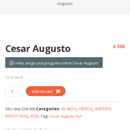
Augusto
Cesar Augusto
$
300
Hola, tengo una pregunta sobre Cesar Augusto
22 in stock
Cesar
Add to cart
Augusto
quantity
Categories:
ALIADO
,
HÉROE
,
IMPERIO
SKU:
Imp-239-300
REEDITADA
,
REAL
Tag:
Cesar augusto myl