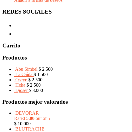
Añadir a la lista de deseos
REDES SOCIALES
Carrito
Productos
Abu Simbel
$
2.500
La Caída
$
1.500
Oseye
$
2.500
Heka
$
2.500
Djoser
$
8.000
Productos mejor valorados
DEVORAR
Rated
5.00
out of 5
$
10.000
BLUTRACHE