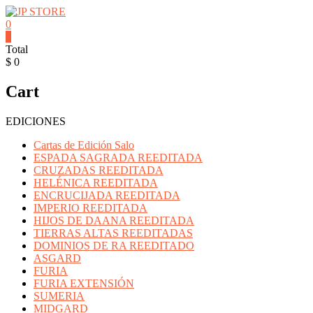
Saltar
contenido
0
JP
0
Total
STORE
$ 0
Venta
Cart
al
detalle
de
EDICIONES
Cartas
Mitos
Cartas de Edición Salo
y
ESPADA SAGRADA REEDITADA
Leyendas
CRUZADAS REEDITADA
y
HELÉNICA REEDITADA
Productos
ENCRUCIJADA REEDITADA
Pokemon
IMPERIO REEDITADA
HIJOS DE DAANA REEDITADA
TIERRAS ALTAS REEDITADAS
DOMINIOS DE RA REEDITADO
ASGARD
FURIA
FURIA EXTENSIÓN
SUMERIA
MIDGARD