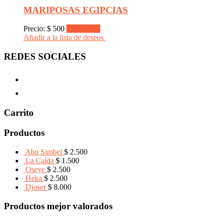
MARIPOSAS EGIPCIAS
Precio:
$
500
Read more
Añadir a la lista de deseos
REDES SOCIALES
Carrito
Productos
Abu Simbel
$
2.500
La Caída
$
1.500
Oseye
$
2.500
Heka
$
2.500
Djoser
$
8.000
Productos mejor valorados