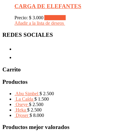
CARGA DE ELEFANTES
Precio:
$
3.000
Add to cart
Añadir a la lista de deseos
REDES SOCIALES
Carrito
Productos
Abu Simbel
$
2.500
La Caída
$
1.500
Oseye
$
2.500
Heka
$
2.500
Djoser
$
8.000
Productos mejor valorados