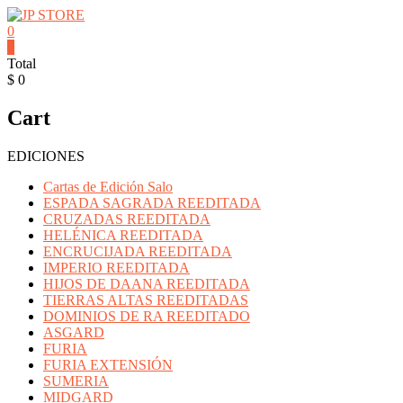
Saltar
contenido
0
JP
0
Total
STORE
$ 0
Venta
Cart
al
detalle
de
EDICIONES
Cartas
Mitos
Cartas de Edición Salo
y
ESPADA SAGRADA REEDITADA
Leyendas
CRUZADAS REEDITADA
y
HELÉNICA REEDITADA
Productos
ENCRUCIJADA REEDITADA
Pokemon
IMPERIO REEDITADA
HIJOS DE DAANA REEDITADA
TIERRAS ALTAS REEDITADAS
DOMINIOS DE RA REEDITADO
ASGARD
FURIA
FURIA EXTENSIÓN
SUMERIA
MIDGARD