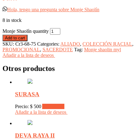
Hola, tengo una pregunta sobre Monje Shaolín
8 in stock
Monje Shaolín quantity
Add to cart
SKU:
Cr3-68-75
Categories:
ALIADO
,
COLECCIÓN RACIAL
,
PROMOCIONAL
,
SACERDOTE
Tag:
Monje shaolin myl
Añadir a la lista de deseos
Otros productos
SURASA
Precio:
$
500
Add to cart
Añadir a la lista de deseos
DEVA RAYA II