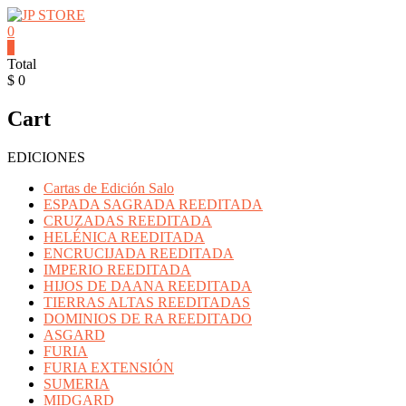
Saltar
contenido
0
JP
0
Total
STORE
$ 0
Venta
Cart
al
detalle
de
EDICIONES
Cartas
Mitos
Cartas de Edición Salo
y
ESPADA SAGRADA REEDITADA
Leyendas
CRUZADAS REEDITADA
y
HELÉNICA REEDITADA
Productos
ENCRUCIJADA REEDITADA
Pokemon
IMPERIO REEDITADA
HIJOS DE DAANA REEDITADA
TIERRAS ALTAS REEDITADAS
DOMINIOS DE RA REEDITADO
ASGARD
FURIA
FURIA EXTENSIÓN
SUMERIA
MIDGARD