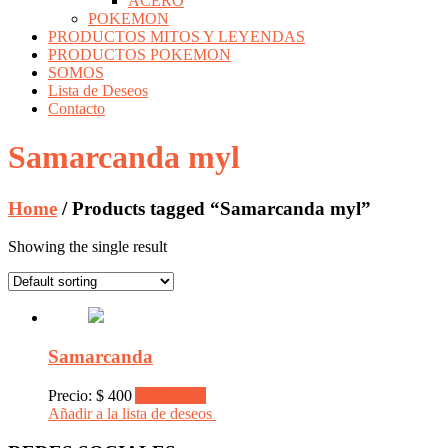
ACERO
POKEMON
PRODUCTOS MITOS Y LEYENDAS
PRODUCTOS POKEMON
SOMOS
Lista de Deseos
Contacto
Samarcanda myl
Home
/ Products tagged “Samarcanda myl”
Showing the single result
Samarcanda
Precio:
$
400
Add to cart
Añadir a la lista de deseos