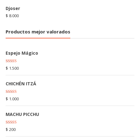
Djoser
$
8.000
Productos mejor valorados
Espejo Mágico
Rated
5.00
$
1.500
out of 5
CHICHÉN ITZÁ
Rated
5.00
$
1.000
out of 5
MACHU PICCHU
Rated
5.00
$
200
out of 5