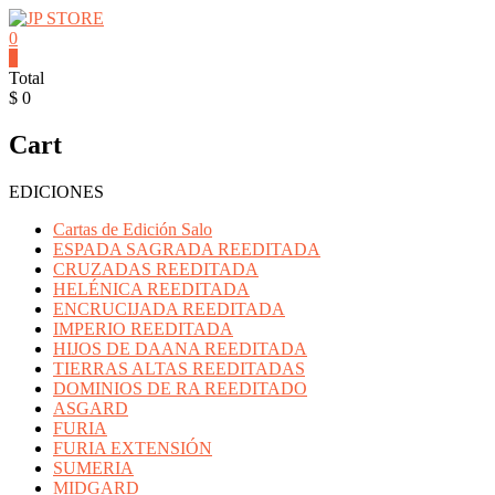
Saltar
contenido
0
JP
0
Total
STORE
$ 0
Venta
Cart
al
detalle
de
EDICIONES
Cartas
Mitos
Cartas de Edición Salo
y
ESPADA SAGRADA REEDITADA
Leyendas
CRUZADAS REEDITADA
y
HELÉNICA REEDITADA
Productos
ENCRUCIJADA REEDITADA
Pokemon
IMPERIO REEDITADA
HIJOS DE DAANA REEDITADA
TIERRAS ALTAS REEDITADAS
DOMINIOS DE RA REEDITADO
ASGARD
FURIA
FURIA EXTENSIÓN
SUMERIA
MIDGARD