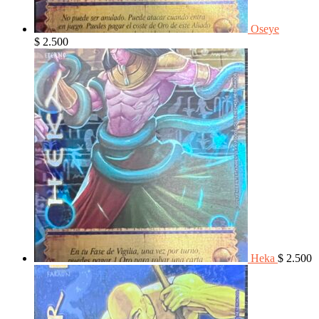
Oseye
$
2.500
Heka
$
2.500