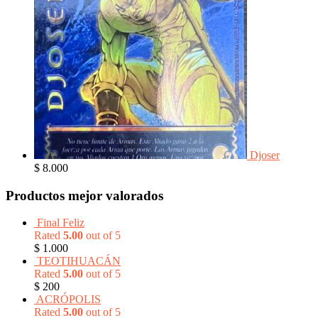
Djoser
$
8.000
Productos mejor valorados
Final Feliz
Rated
5.00
out of 5
$
1.000
TEOTIHUACÁN
Rated
5.00
out of 5
$
200
ACRÓPOLIS
Rated
5.00
out of 5