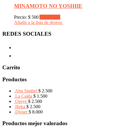
MINAMOTO NO YOSHIIE
Precio:
$
500
Add to cart
Añadir a la lista de deseos
REDES SOCIALES
Carrito
Productos
Abu Simbel
$
2.500
La Caída
$
1.500
Oseye
$
2.500
Heka
$
2.500
Djoser
$
8.000
Productos mejor valorados