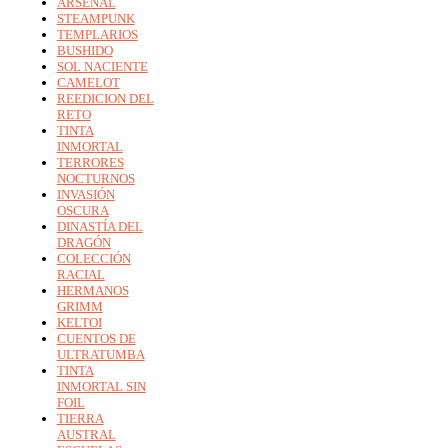
ARSENAL
STEAMPUNK
TEMPLARIOS
BUSHIDO
SOL NACIENTE
CAMELOT
REEDICION DEL
RETO
TINTA
INMORTAL
TERRORES
NOCTURNOS
INVASIÓN
OSCURA
DINASTÍA DEL
DRAGÓN
COLECCIÓN
RACIAL
HERMANOS
GRIMM
KELTOI
CUENTOS DE
ULTRATUMBA
TINTA
INMORTAL SIN
FOIL
TIERRA
AUSTRAL