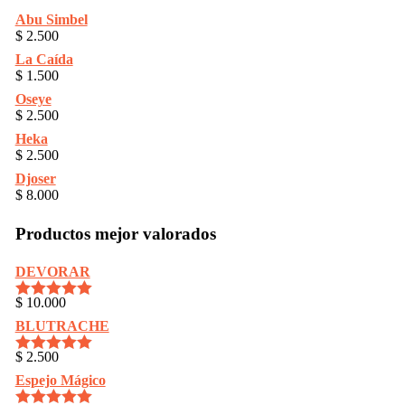
Abu Simbel
$
2.500
La Caída
$
1.500
Oseye
$
2.500
Heka
$
2.500
Djoser
$
8.000
Productos mejor valorados
DEVORAR
$
10.000
Rated
5.00
out of 5
BLUTRACHE
$
2.500
Rated
5.00
out of 5
Espejo Mágico