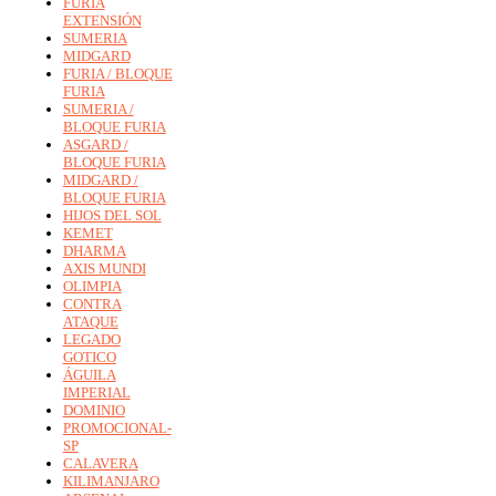
FURIA
EXTENSIÓN
SUMERIA
MIDGARD
FURIA / BLOQUE
FURIA
SUMERIA /
BLOQUE FURIA
ASGARD /
BLOQUE FURIA
MIDGARD /
BLOQUE FURIA
HIJOS DEL SOL
KEMET
DHARMA
AXIS MUNDI
OLIMPIA
CONTRA
ATAQUE
LEGADO
GOTICO
ÁGUILA
IMPERIAL
DOMINIO
PROMOCIONAL-
SP
CALAVERA
KILIMANJARO