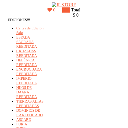
Saltar
contenido
0
0
Total
JP
$ 0
STORE
EDICIONES
Venta
Cartas de Edición
Salo
al
ESPADA
detalle
SAGRADA
de
REEDITADA
Cartas
CRUZADAS
Mitos
REEDITADA
y
HELÉNICA
Leyendas
REEDITADA
y
ENCRUCIJADA
REEDITADA
Productos
IMPERIO
Pokemon
REEDITADA
HIJOS DE
DAANA
REEDITADA
TIERRAS ALTAS
REEDITADAS
DOMINIOS DE
RA REEDITADO
ASGARD
FURIA