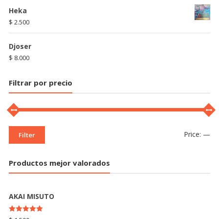
Heka
$
2.500
Djoser
$
8.000
Filtrar por precio
Price:
—
Filter
Productos mejor valorados
AKAI MISUTO
Rated
5.00