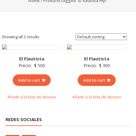
Home
/ Products tagged “El flautista myl”
Showing all 2 results
El Flautista
El Flautista
Precio:
$
500
Precio:
$
300
Add to cart
Add to cart
Añadir a la lista de deseos
Añadir a la lista de deseos
REDES SOCIALES