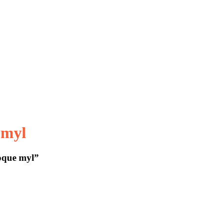
 myl
oque myl”