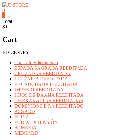
Saltar
contenido
0
JP
0
Total
STORE
$ 0
Venta
Cart
al
detalle
de
EDICIONES
Cartas
Mitos
Cartas de Edición Salo
y
ESPADA SAGRADA REEDITADA
Leyendas
CRUZADAS REEDITADA
y
HELÉNICA REEDITADA
Productos
ENCRUCIJADA REEDITADA
Pokemon
IMPERIO REEDITADA
HIJOS DE DAANA REEDITADA
TIERRAS ALTAS REEDITADAS
DOMINIOS DE RA REEDITADO
ASGARD
FURIA
FURIA EXTENSIÓN
SUMERIA
MIDGARD