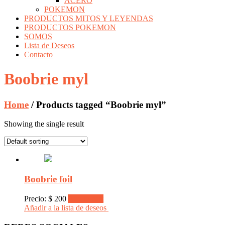
ACERO
POKEMON
PRODUCTOS MITOS Y LEYENDAS
PRODUCTOS POKEMON
SOMOS
Lista de Deseos
Contacto
Boobrie myl
Home
/ Products tagged “Boobrie myl”
Showing the single result
Boobrie foil
Precio:
$
200
Add to cart
Añadir a la lista de deseos