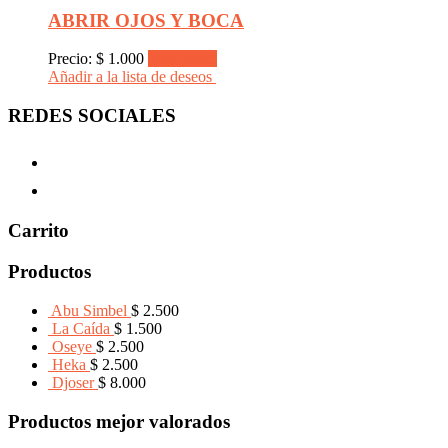
ABRIR OJOS Y BOCA
Precio:
$
1.000
Read more
Añadir a la lista de deseos
REDES SOCIALES
Carrito
Productos
Abu Simbel
$
2.500
La Caída
$
1.500
Oseye
$
2.500
Heka
$
2.500
Djoser
$
8.000
Productos mejor valorados